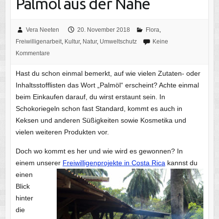
Palmöl aus der Nähe
Vera Neeten
20. November 2018
Flora
,
Freiwilligenarbeit
,
Kultur
,
Natur
,
Umweltschutz
Keine
Kommentare
Hast du schon einmal bemerkt, auf wie vielen Zutaten- oder
Inhaltsstofflisten das Wort „Palmöl“ erscheint? Achte einmal
beim Einkaufen darauf, du wirst erstaunt sein. In
Schokoriegeln schon fast Standard, kommt es auch in
Keksen und anderen Süßigkeiten sowie Kosmetika und
vielen weiteren Produkten vor.
Doch wo kommt es her und wie wird es gewonnen? In
einem unserer
Freiwilligenprojekte in
Costa Rica
kannst du
einen
Blick
hinter
die